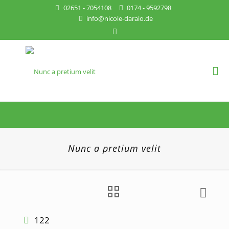
02651 - 7054108
0174 - 9592798
info@nicole-daraio.de
Nunc a pretium velit
122