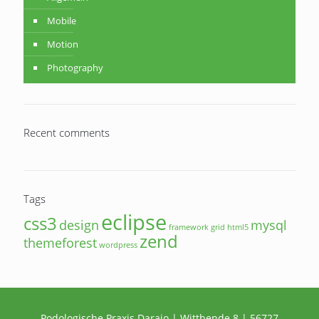
Mobile
Motion
Photography
Recent comments
Tags
eclipse
css3
design
mysql
framework
grid
html5
zend
themeforest
wordpress
Podologische Praxis Daraio | Wittbende 8 | 56727